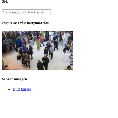
Sök
Inspireras i vårt kostymförråd!
Senaste inläggen
Bild kurser
Stagevision Öresund AB
Södra Bulltoftavägen 51 G
Box 5256
200 72 Malmö
Telefon 040-230 260