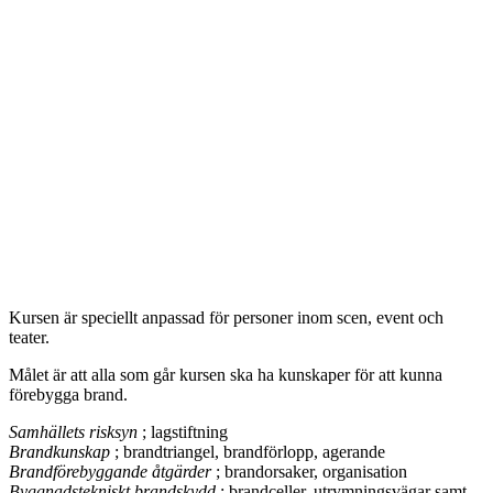
Kursen är speciellt anpassad för personer inom scen, event och
teater.
Målet är att alla som går kursen ska ha kunskaper för att kunna
förebygga brand.
Samhällets risksyn
; lagstiftning
Brandkunskap
; brandtriangel, brandförlopp, agerande
Brandförebyggande åtgärder
; brandorsaker, organisation
Byggnadstekniskt brandskydd
; brandceller, utrymningsvägar samt